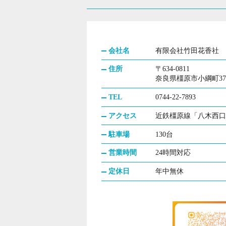
会社名
有限会社竹田花香社
住所
〒634-0811
奈良県橿原市小綱町37
TEL
0744-22-7893
アクセス
近鉄橿原線「八木西口
駐車場
130台
営業時間
24時間対応
定休日
年中無休