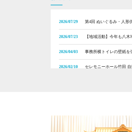
2026/07/29
第4回 ぬいぐるみ・人形
2026/07/23
【地域活動】今年も八木
2026/04/03
事務所横トイレの壁紙を
2026/02/10
セレモニーホール竹田 自
2026/02/06
映画『ほどなく、お別れ
2025/12/23
今井小学校創立１５０周
2025/11/26
今井小学校創立１５０周
2025/10/28
【第三回 人形供養祭終